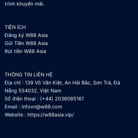
trình khuyến mãi.
TIỆN ÍCH
Đăng ký W88 Asia
Gửi Tiền W88 Asia
Rút tiền W88 Asia
THÔNG TIN LIÊN HỆ
Địa chỉ : 139 Võ Văn Kiệt, An Hải Bắc, Sơn Trà, Đà
Nẵng 554032, Việt Nam
Số điện thoại : (+44) 2036085161
Email : infovn@w88.com
Website : https://w88asia.vip/