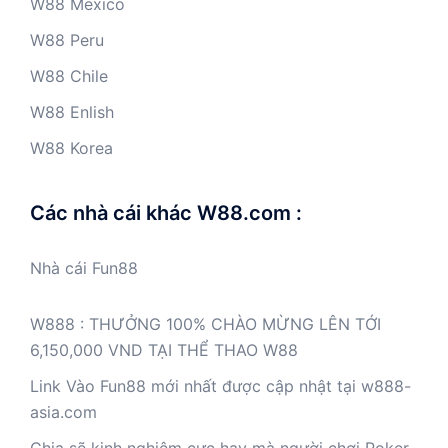
W88
Mexico
W88
Peru
W88
Chile
W88
Enlish
W88
Korea
Các nhà cái khác W88.com :
Nhà cái Fun88
W888 : THƯỞNG 100% CHÀO MỪNG LÊN TỚI
6,150,000 VND TẠI THỂ THAO W88
Link Vào Fun88 mới nhất được cập nhật tại w888-
asia.com
Chia sẽ kinh nghiệm cực hay mà người chơi Poker