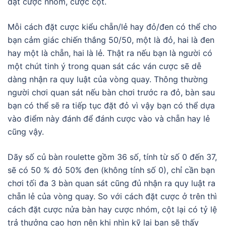
đặt cược nhóm, cược cột.
Mỗi cách đặt cược kiểu chẵn/lẻ hay đỏ/đen có thể cho
bạn cảm giác chiến thắng 50/50, một là đỏ, hai là đen
hay một là chẵn, hai là lẻ. Thật ra nếu bạn là người có
một chút tinh ý trong quan sát các ván cược sẽ dễ
dàng nhận ra quy luật của vòng quay. Thông thường
người chơi quan sát nếu bàn chơi trước ra đỏ, bàn sau
bạn có thể sẽ ra tiếp tục đặt đỏ vì vậy bạn có thể dựa
vào điểm này đánh để đánh cược vào và chẵn hay lẻ
cũng vậy.
Dãy số củ bàn roulette gồm 36 số, tính từ số 0 đến 37,
sẽ có 50 % đỏ 50% đen (không tính số 0), chỉ cần bạn
chơi tối đa 3 bàn quan sát cũng đủ nhận ra quy luật ra
chẵn lẻ của vòng quay. So với cách đặt cược ở trên thì
cách đặt cược nửa bàn hay cược nhóm, cột lại có tỷ lệ
trả thưởng cao hơn nên khi nhìn kỹ lại bạn sẽ thấy