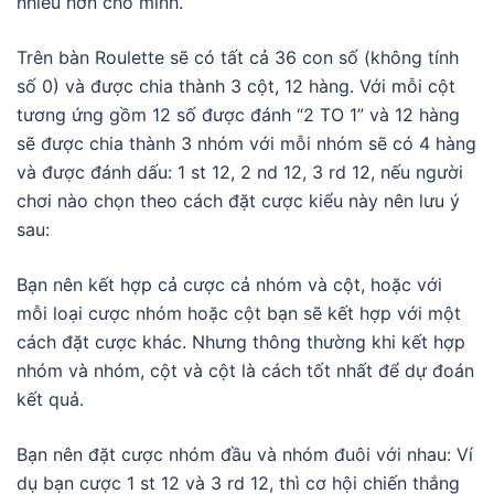
nhiều hơn cho mình.
Trên bàn Roulette sẽ có tất cả 36 con số (không tính
số 0) và được chia thành 3 cột, 12 hàng. Với mỗi cột
tương ứng gồm 12 số được đánh “2 TO 1” và 12 hàng
sẽ được chia thành 3 nhóm với mỗi nhóm sẽ có 4 hàng
và được đánh dấu: 1 st 12, 2 nd 12, 3 rd 12, nếu người
chơi nào chọn theo cách đặt cược kiểu này nên lưu ý
sau:
Bạn nên kết hợp cả cược cả nhóm và cột, hoặc với
mỗi loại cược nhóm hoặc cột bạn sẽ kết hợp với một
cách đặt cược khác. Nhưng thông thường khi kết hợp
nhóm và nhóm, cột và cột là cách tốt nhất để dự đoán
kết quả.
Bạn nên đặt cược nhóm đầu và nhóm đuôi với nhau: Ví
dụ bạn cược 1 st 12 và 3 rd 12, thì cơ hội chiến thắng