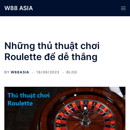
Chuyển
W88 ASIA
Tog
đến
men
nội
dung
Những thủ thuật chơi
Roulette để dễ thắng
BY
W88ASIA
18/06/2023
BLOG