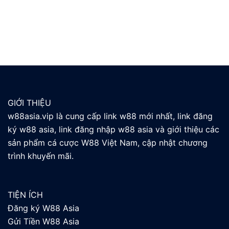
GIỚI THIỆU
w88asia.vip là cung cấp link w88 mới nhất, link đăng
ký w88 asia, link đăng nhập w88 asia và giới thiệu các
sản phẩm cá cược W88 Việt Nam, cập nhật chương
trình khuyến mãi.
TIỆN ÍCH
Đăng ký W88 Asia
Gửi Tiền W88 Asia