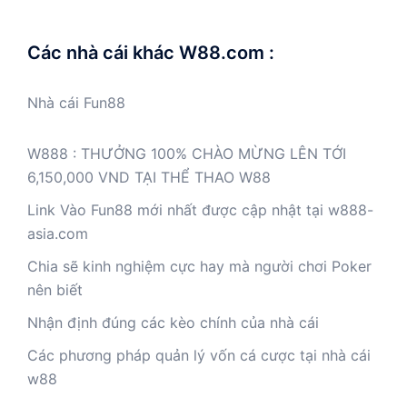
Các nhà cái khác W88.com :
Nhà cái Fun88
W888 : THƯỞNG 100% CHÀO MỪNG LÊN TỚI
6,150,000 VND TẠI THỂ THAO W88
Link Vào Fun88 mới nhất được cập nhật tại w888-
asia.com
Chia sẽ kinh nghiệm cực hay mà người chơi Poker
nên biết
Nhận định đúng các kèo chính của nhà cái
Các phương pháp quản lý vốn cá cược tại nhà cái
w88