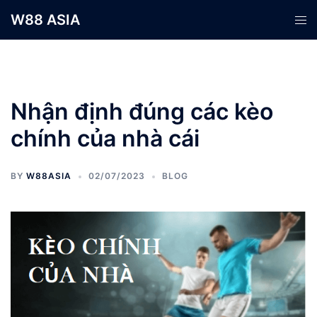
Chuyển
W88 ASIA
Tog
đến
men
nội
dung
Nhận định đúng các kèo
chính của nhà cái
BY
W88ASIA
02/07/2023
BLOG