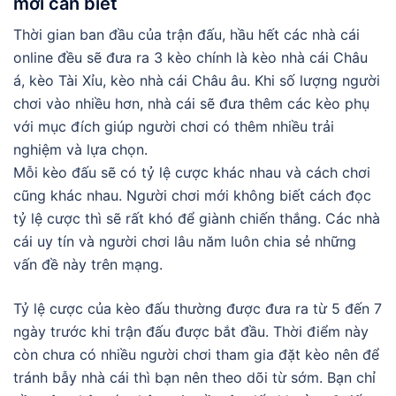
mới cần biết
Thời gian ban đầu của trận đấu, hầu hết các nhà cái
online đều sẽ đưa ra 3 kèo chính là kèo nhà cái Châu
á, kèo Tài Xỉu, kèo nhà cái Châu âu. Khi số lượng người
chơi vào nhiều hơn, nhà cái sẽ đưa thêm các kèo phụ
với mục đích giúp người chơi có thêm nhiều trải
nghiệm và lựa chọn.
Mỗi kèo đấu sẽ có tỷ lệ cược khác nhau và cách chơi
cũng khác nhau. Người chơi mới không biết cách đọc
tỷ lệ cược thì sẽ rất khó để giành chiến thắng. Các nhà
cái uy tín và người chơi lâu năm luôn chia sẻ những
vấn đề này trên mạng.
Tỷ lệ cược của kèo đấu thường được đưa ra từ 5 đến 7
ngày trước khi trận đấu được bắt đầu. Thời điểm này
còn chưa có nhiều người chơi tham gia đặt kèo nên để
tránh bẫy nhà cái thì bạn nên theo dõi từ sớm. Bạn chỉ