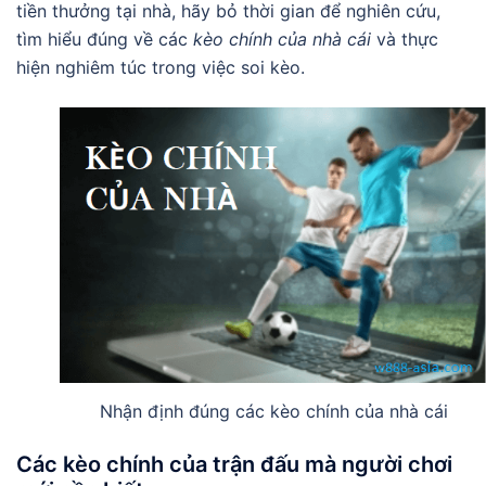
tiền thưởng tại nhà, hãy bỏ thời gian để nghiên cứu,
tìm hiểu đúng về các
kèo chính của nhà cái
và thực
hiện nghiêm túc trong việc soi kèo.
Nhận định đúng các kèo chính của nhà cái
Các kèo chính của trận đấu mà người chơi