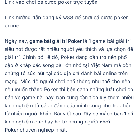
Link vào chơi cá cược poker trực tuyến
Link hướng dẫn đăng ký w88 để chơi cá cược poker
online
Ngày nay,
game bài giải trí Poker
là 1 game bài giải trí
siêu hot được rất nhiều người yêu thích và lựa chọn để
giải trí. Chính bởi lẽ đó, Poker đang dần trở nên phổ
cập ở khắp các song bài lớn nhỏ tại Việt Nam mà còn
chứng tỏ sức hút tại các địa chỉ đánh bài online trên
mạng. Mức độ người chơi phổ thông như thế cho nên
nếu muốn thắng Poker thì bên cạnh những luật chơi cơ
bản về game bài này, bạn cũng cần tích lũy thêm nhiều
kinh nghiệm từ cách đánh của mình cũng như học hỏi
từ nhiều người khác. Bài viết sau đây sẽ mách bạn 1 số
kinh nghiệm cực hay ho từ những người
chơi
Poker
chuyên nghiệp nhất.