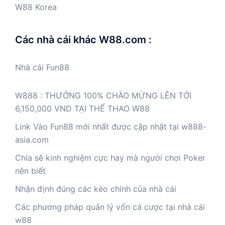
W88
Korea
Các nhà cái khác W88.com :
Nhà cái Fun88
W888 : THƯỞNG 100% CHÀO MỪNG LÊN TỚI
6,150,000 VND TẠI THỂ THAO W88
Link Vào Fun88 mới nhất được cập nhật tại w888-
asia.com
Chia sẽ kinh nghiệm cực hay mà người chơi Poker
nên biết
Nhận định đúng các kèo chính của nhà cái
Các phương pháp quản lý vốn cá cược tại nhà cái
w88