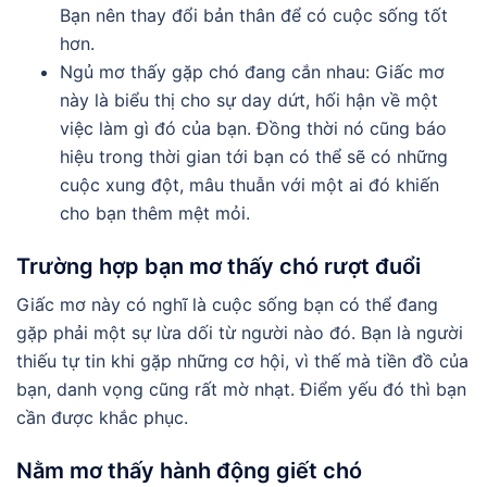
Bạn nên thay đổi bản thân để có cuộc sống tốt
hơn.
Ngủ mơ thấy gặp chó đang cắn nhau: Giấc mơ
này là biểu thị cho sự day dứt, hối hận về một
việc làm gì đó của bạn. Đồng thời nó cũng báo
hiệu trong thời gian tới bạn có thể sẽ có những
cuộc xung đột, mâu thuẫn với một ai đó khiến
cho bạn thêm mệt mỏi.
Trường hợp bạn mơ thấy chó rượt đuổi
Giấc mơ này có nghĩ là cuộc sống bạn có thể đang
gặp phải một sự lừa dối từ người nào đó. Bạn là người
thiếu tự tin khi gặp những cơ hội, vì thế mà tiền đồ của
bạn, danh vọng cũng rất mờ nhạt. Điểm yếu đó thì bạn
cần được khắc phục.
Nằm mơ thấy hành động giết chó