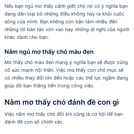
Nếu bạn ngủ mơ thấy cảnh giết chó nó có ý nghĩa bạn
đang dần loại bỏ những điều không hay ra khỏi cuộc
sống của mình. Bạn không còn bận tâm nhiều đến
những lời bàn tán xôn xao hay những dị nghị của người
khác dành cho bạn.
Nằm ngủ mơ thấy chó màu đen
Mơ thấy chó màu đen mang ý nghĩa bạn sẽ được củng
cố sức mạnh nội thân. Việc mơ thấy con chó mực sẽ
có nhiều thay đổi lớn đến hoặc các thế lực ngầm đang
giúp đỡ bạn thăng tiến trong công việc.
Nằm mơ thấy chó đánh đề con gì
Việc nằm mơ thấy chó đôi khi cũng là cơ hội để bạn
đánh đề con số chính xác.