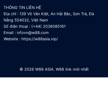
THÔNG TIN LIÊN HỆ
Địa chỉ : 139 Võ Văn Kiệt, An Hải Bắc, Sơn Trà, Đà
Nẵng 554032, Việt Nam
Số điện thoại : (+44) 2036085161
Email : infovn@w88.com
Website : https://w88asia.vip/
© 2026 W88 ASIA. W88 link mới nhất