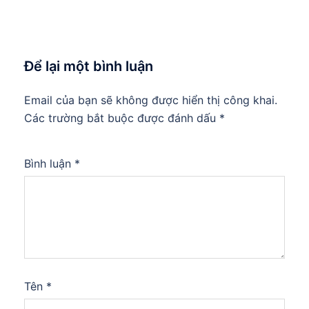
Để lại một bình luận
Email của bạn sẽ không được hiển thị công khai.
Các trường bắt buộc được đánh dấu
*
Bình luận
*
Tên
*