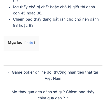
99.
Mơ thấy chó bị chết hoặc chó bị giết thì đánh
con 45 hoặc 36.
Chiêm bao thấy đang bắt rận cho chó nên đánh
83 hoặc 93.
Mục lục
hiện
Điều
Game poker online đổi thưởng nhận tiền thật tại
hướng
Việt Nam
bài
viết
Mơ thấy quạ đen đánh số gì ? Chiêm bao thấy
chim quạ đen ?