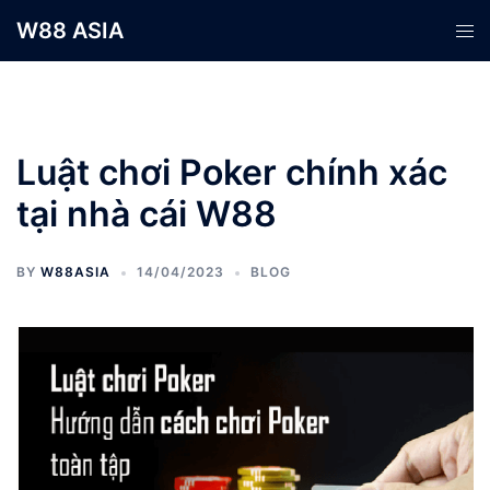
Chuyển
W88 ASIA
Tog
đến
men
nội
dung
Luật chơi Poker chính xác
tại nhà cái W88
BY
W88ASIA
14/04/2023
BLOG