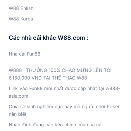
W88
Enlish
W88
Korea
Các nhà cái khác W88.com :
Nhà cái Fun88
W888 : THƯỞNG 100% CHÀO MỪNG LÊN TỚI
6,150,000 VND TẠI THỂ THAO W88
Link Vào Fun88 mới nhất được cập nhật tại w888-
asia.com
Chia sẽ kinh nghiệm cực hay mà người chơi Poker
nên biết
Nhận định đúng các kèo chính của nhà cái