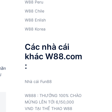
W88
Peru
W88
Chile
W88
Enlish
W88
Korea
Các nhà cái
khác W88.com
:
hần
i
Nhà cái Fun88
W888 : THƯỞNG 100% CHÀO
MỪNG LÊN TỚI 6,150,000
VND TẠI THỂ THAO W88