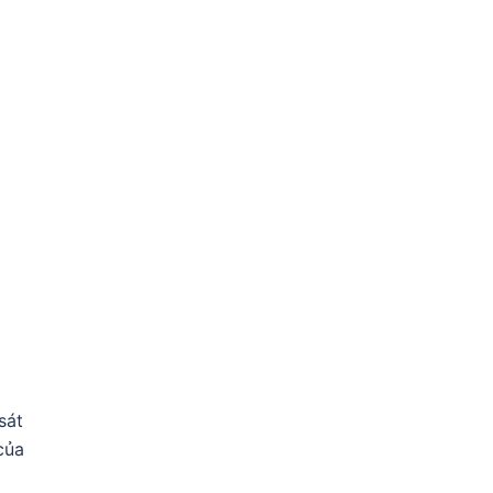
sát
của