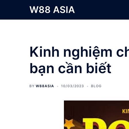
Chuyển
W88 ASIA
đến
nội
dung
Kinh nghiệm ch
bạn cần biết
BY
W88ASIA
10/03/2023
BLOG