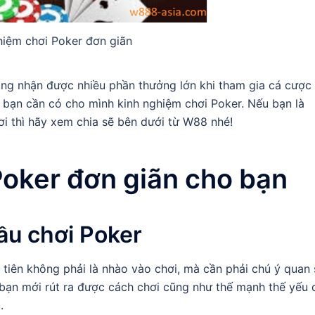
hiệm chơi Poker đơn giãn
ng nhận được nhiều phần thưởng lớn khi tham gia cá cược
ì bạn cần có cho mình kinh nghiệm chơi Poker. Nếu bạn là
ơi thì hãy xem chia sẽ bên dưới từ W88 nhé!
Poker đơn giãn cho bạn
ầu chơi Poker
 tiên không phải là nhào vào chơi, mà cần phải chú ý quan 
bạn mới rút ra được cách chơi cũng như thế mạnh thế yếu 
.