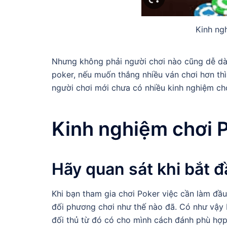
Kinh ng
Nhưng không phải người chơi nào cũng dễ dà
poker, nếu muốn thắng nhiều ván chơi hơn th
người chơi mới chưa có nhiều kinh nghiệm ch
Kinh nghiệm chơi 
Hãy quan sát khi bắt đ
Khi bạn tham gia chơi Poker việc cần làm đầu
đối phương chơi như thế nào đã. Có như vậy 
đối thủ từ đó có cho mình cách đánh phù hợp