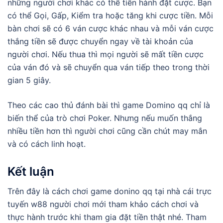
những người chơi khác có thể tiến hành đặt cược. Bạn
có thể Gọi, Gấp, Kiểm tra hoặc tăng khi cược tiền. Mỗi
bàn chơi sẽ có 6 ván cược khác nhau và mỗi ván cược
thắng tiền sẽ được chuyển ngay về tài khoản của
người chơi. Nếu thua thì mọi người sẽ mất tiền cược
của ván đó và sẽ chuyển qua ván tiếp theo trong thời
gian 5 giây.
Theo các cao thủ đánh bài thì game Domino qq chỉ là
biến thể của trò chơi Poker. Nhưng nếu muốn thắng
nhiều tiền hơn thì người chơi cũng cần chút may mắn
và có cách linh hoạt.
Kết luận
Trên đây là cách chơi game donino qq tại nhà cái trực
tuyến w88 người chơi mới tham khảo cách chơi và
thực hành trước khi tham gia đặt tiền thật nhé. Tham