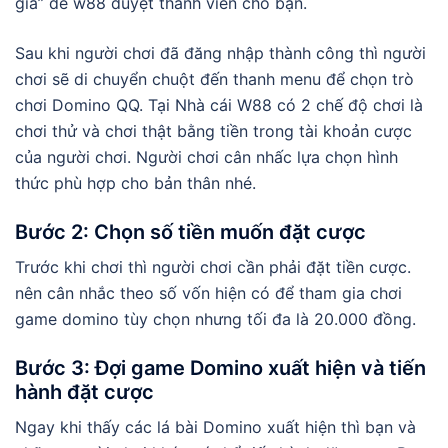
gia” để w88 duyệt thành viên cho bạn.
Sau khi người chơi đã đăng nhập thành công thì người
chơi sẽ di chuyển chuột đến thanh menu để chọn trò
chơi Domino QQ. Tại Nhà cái W88 có 2 chế độ chơi là
chơi thử và chơi thật bằng tiền trong tài khoản cược
của người chơi. Người chơi cân nhấc lựa chọn hình
thức phù hợp cho bản thân nhé.
Bước 2: Chọn số tiền muốn đặt cược
Trước khi chơi thì người chơi cần phải đặt tiền cược.
nên cân nhắc theo số vốn hiện có để tham gia chơi
game domino tùy chọn nhưng tối đa là 20.000 đồng.
Bước 3: Đợi game Domino xuất hiện và tiến
hành đặt cược
Ngay khi thấy các lá bài Domino xuất hiện thì bạn và