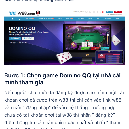
Bước 1: Chọn game Domino QQ tại nhà cái
mình tham gia
Nếu người chơi mới đã đăng ký được cho mình một tài
khoản chơi cá cược trên w88 thì chỉ cần vào link w88
và nhấn ” đăng nhập” để vào hệ thống. Trường hợp
chưa có tài khoản chơi tại w88 thì nhấn ” đăng ký”
điền thông tin cá nhân chính xác nhất và nhấn ” tham