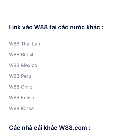
Link vào W88 tại các nước khác :
W88
Thái Lan
W88
Brasil
W88
Mexico
W88
Peru
W88
Chile
W88
Enlish
W88
Korea
Các nhà cái khác W88.com :