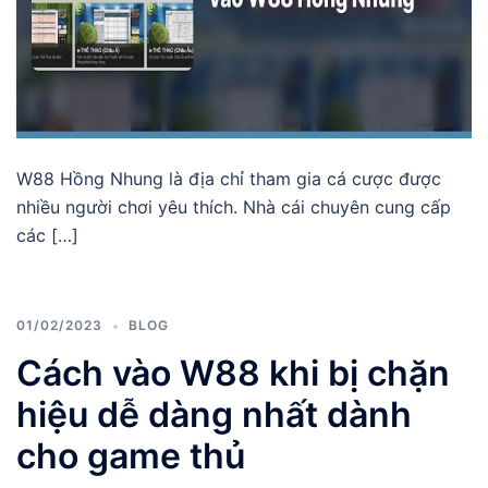
W88 Hồng Nhung là địa chỉ tham gia cá cược được
nhiều người chơi yêu thích. Nhà cái chuyên cung cấp
các […]
01/02/2023
BLOG
Cách vào W88 khi bị chặn
hiệu dễ dàng nhất dành
cho game thủ