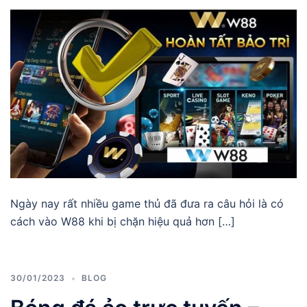
Ngày nay rất nhiều game thủ đã đưa ra câu hỏi là có
cách vào W88 khi bị chặn hiệu quả hơn […]
30/01/2023
BLOG