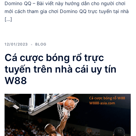
Domino QQ – Bài viết này hướng dẫn cho người chơi
mới cách tham gia chơi Domino QQ trực tuyến tại nhà
[…]
12/01/2023
BLOG
Cá cược bóng rổ trực
tuyến trên nhà cái uy tín
W88