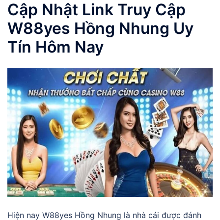
Cập Nhật Link Truy Cập
W88yes Hồng Nhung Uy
Tín Hôm Nay
Hiện nay W88yes Hồng Nhung là nhà cái được đánh