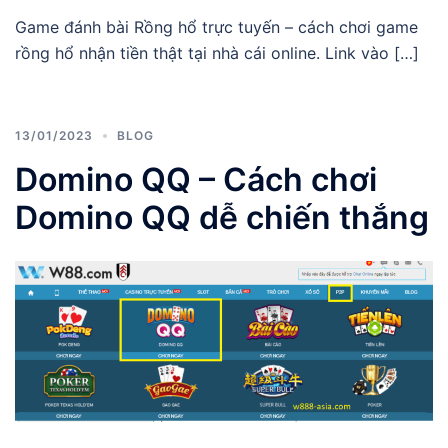
Game đánh bài Rồng hổ trực tuyến – cách chơi game
rồng hổ nhận tiền thật tại nhà cái online. Link vào […]
13/01/2023
BLOG
Domino QQ – Cách chơi
Domino QQ dễ chiến thắng