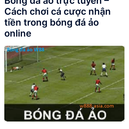
Bóng đá ảo trực tuyến –
Cách chơi cá cược nhận
tiền trong bóng đá ảo
online