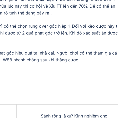
nữa lúc này thì cơ hội về Xỉu FT lên đến 70%. Để có thể ăn
 rõ tình thế đang xảy ra .
ì có thể chọn rung over góc hiệp 1. Đối với kèo cược này t
i được từ 2 quả phạt góc trở lên. Khi đó xác suất ăn được
ạt góc hiệu quả tại nhà cái. Người chơi có thể tham gia cá
ại W88 nhanh chóng sau khi thắng cược.
Sảnh rồng là gì? Kinh nghiệm chơi