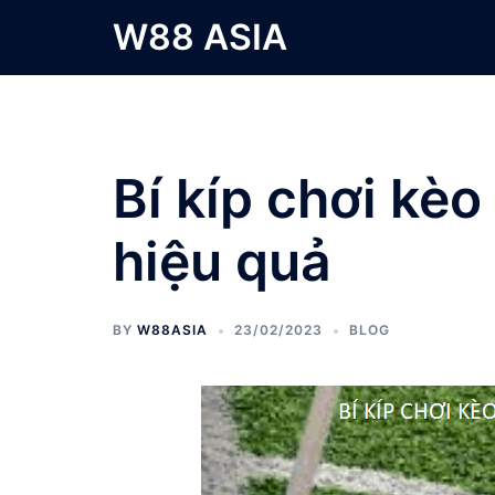
Chuyển
W88 ASIA
đến
nội
dung
Bí kíp chơi kè
hiệu quả
BY
W88ASIA
23/02/2023
BLOG