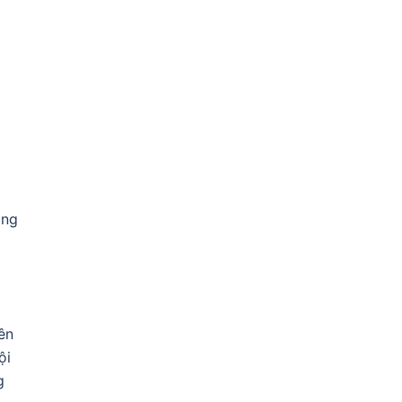
óng
ên
ội
g