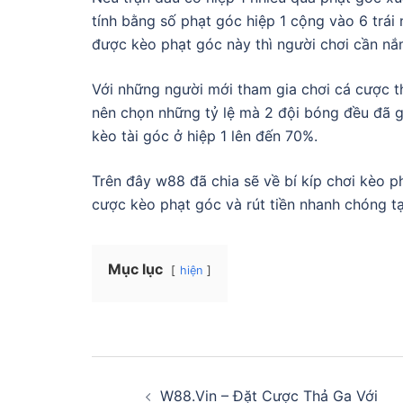
tính bằng số phạt góc hiệp 1 cộng vào 6 trái 
được kèo phạt góc này thì người chơi cần nắm
Với những người mới tham gia chơi cá cược th
nên chọn những tỷ lệ mà 2 đội bóng đều đã gh
kèo tài góc ở hiệp 1 lên đến 70%.
Trên đây w88 đã chia sẽ về bí kíp chơi kèo ph
cược kèo phạt góc và rút tiền nhanh chóng t
Mục lục
hiện
Điều
W88.Vin – Đặt Cược Thả Ga Với