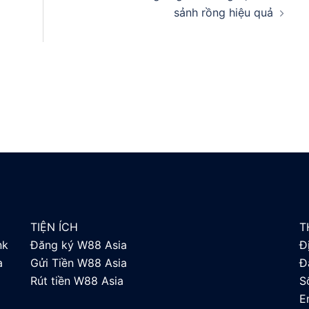
sảnh rồng hiệu quả
TIỆN ÍCH
T
nk
Đăng ký W88 Asia
Đ
à
Gửi Tiền W88 Asia
Đ
Rút tiền W88 Asia
S
E