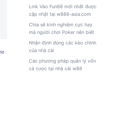
Link Vào Fun88 mới nhất được
cập nhật tại w888-asia.com
Chia sẽ kinh nghiệm cực hay
mà người chơi Poker nên biết
Nhận định đúng các kèo chính
của nhà cái
ho
Các phương pháp quản lý vốn
cá cược tại nhà cái w88