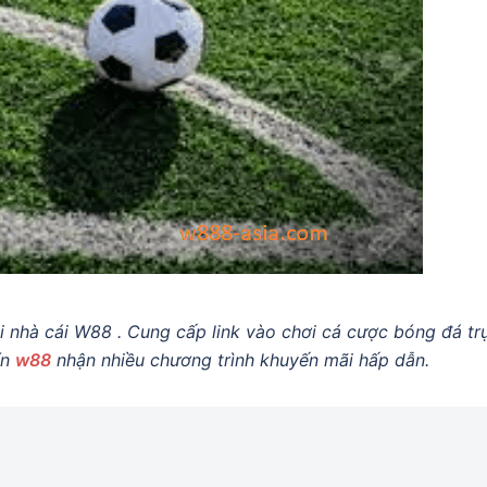
i nhà cái W88 . Cung cấp link vào chơi cá cược bóng đá tr
ín
w88
nhận nhiều chương trình khuyến mãi hấp dẫn.