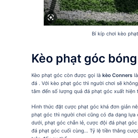
Bí kíp chơi kèo phạ
Kèo phạt góc bóng 
Kèo phạt góc còn được gọi là
kèo Conners
là
đá . Với kèo phạt góc thì người chơi sẽ khôn
tâm đến số lượng quả đá phạt góc xuất hiện 
Hình thức đặt cược phạt góc khá đơn giản nê
phạt góc thì người chơi cũng có đa dạng lựa
dưới, phạt góc chẵn lẻ, cược đội đá phạt góc 
đá phạt góc cuối cùng… Tỷ lệ tiền thắng cược