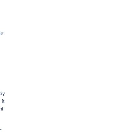
hứ
hãy
 ít
hì
T