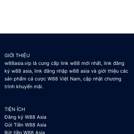
GIỚI THIỆU
w88asia.vip là cung cấp link w88 mới nhất, link đăng
ký w88 asia, link đăng nhập w88 asia và giới thiệu các
sản phẩm cá cược W88 Việt Nam, cập nhật chương
trình khuyến mãi.
TIỆN ÍCH
Đăng ký W88 Asia
Gửi Tiền W88 Asia
Rút tiền W88 Asia