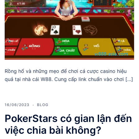
Rồng hổ và những mẹo để chơi cá cược casino hiệu
quả tại nhà cái W88. Cung cấp link chuẩn vào chơi […]
16/06/2023
BLOG
PokerStars có gian lận đến
việc chia bài không?