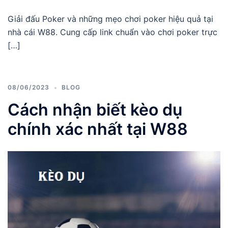
Giải đấu Poker và những mẹo chơi poker hiệu quả tại
nhà cái W88. Cung cấp link chuẩn vào chơi poker trực
[…]
08/06/2023
BLOG
Cách nhận biết kèo dụ
chính xác nhất tại W88